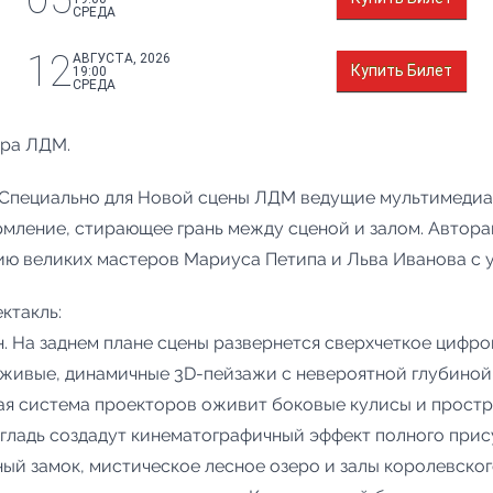
СРЕДА
12
АВГУСТА, 2026
Купить Билет
19:00
СРЕДА
тра ЛДМ.
а Специально для Новой сцены ЛДМ ведущие мультимеди
ление, стирающее грань между сценой и залом. Автора
ию великих мастеров Мариуса Петипа и Льва Иванова с 
ктакль:
. На заднем плане сцены развернется сверхчеткое цифро
 живые, динамичные 3D-пейзажи с невероятной глубиной 
я система проекторов оживит боковые кулисы и простр
я гладь создадут кинематографичный эффект полного прис
ный замок, мистическое лесное озеро и залы королевско