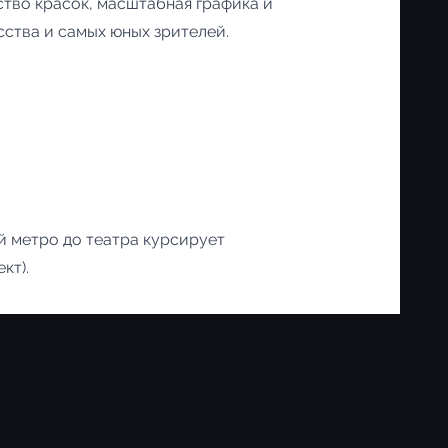
ство красок, масштабная графика и
сства и самых юных зрителей.
й метро до театра курсирует
кт).