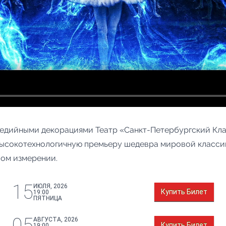
едийными декорациями Театр «Санкт-Петербургский Клас
высокотехнологичную премьеру шедевра мировой классик
ом измерении.
15
ИЮЛЯ, 2026
Купить Билет
19:00
ПЯТНИЦА
05
АВГУСТА, 2026
Купить Билет
19:00