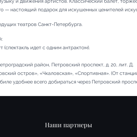
музыку и движения артистов. Классический балет, торже
го — настоящий подарок для искушенных ценителей иску
едущих театров Санкт-Петербурга.
й:
т (спектакль идет с одним антрактом).
Петроградский район, Петровский проспект, д. 20, лит. Д.
вский остров», «Чкаловская», «Спортивная». (От станци
биле удобнее всего добираться через Петровский проспе
Наши партнеры