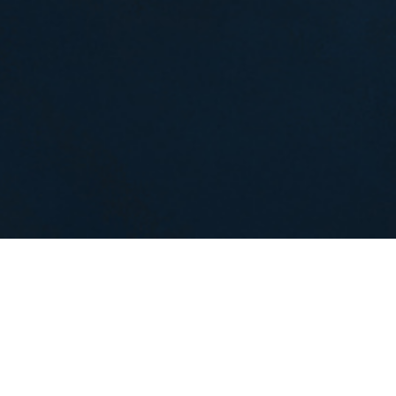
Афиша
кальный спектакль «Парфюмер»